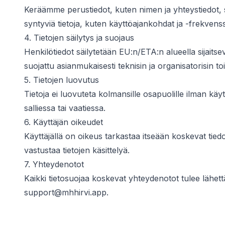
Keräämme perustiedot, kuten nimen ja yhteystiedot,
syntyviä tietoja, kuten käyttöajankohdat ja -frekvenss
4. Tietojen säilytys ja suojaus
Henkilötiedot säilytetään EU:n/ETA:n alueella sijaitse
suojattu asianmukaisesti teknisin ja organisatorisin to
5. Tietojen luovutus
Tietoja ei luovuteta kolmansille osapuolille ilman käyt
salliessa tai vaatiessa.
6. Käyttäjän oikeudet
Käyttäjällä on oikeus tarkastaa itseään koskevat tiedot
vastustaa tietojen käsittelyä.
7. Yhteydenotot
Kaikki tietosuojaa koskevat yhteydenotot tulee lähet
support@mhhirvi.app
.