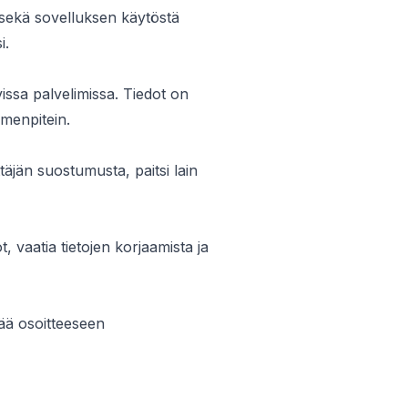
 sekä sovelluksen käytöstä
i.
vissa palvelimissa. Tiedot on
imenpitein.
täjän suostumusta, paitsi lain
, vaatia tietojen korjaamista ja
tää osoitteeseen